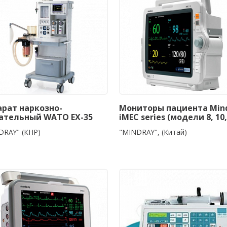
арат наркозно-
Мониторы пациента Min
ательный WATO EX-35
iMEC series (модели 8, 10,
DRAY" (КНР)
"MINDRAY", (Китай)