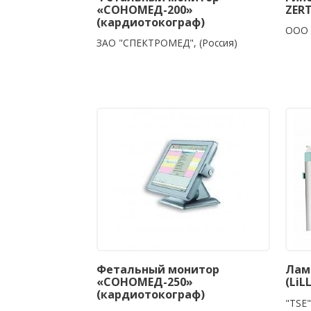
«СОНОМЕД-200»
ZERT
(кардиотокограф)
ООО 
ЗАО "СПЕКТРОМЕД", (Россия)
Фетальный монитор
Лам
«СОНОМЕД-250»
(LiL
(кардиотокограф)
"TSE"