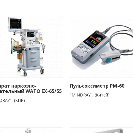
арат наркозно-
Пульсоксиметр PM-60
ательный WATO EX-65/55
"MINDRAY", (Китай)
DRAY", (КНР)