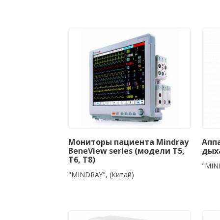
Мониторы пациента Mindray
Апп
BeneView series (модели Т5,
дых
Т6, Т8)
"MIN
"MINDRAY", (Китай)