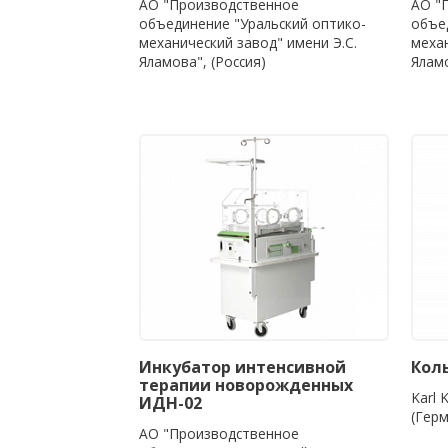
АО "Производственное
АО "
объединение "Уральский оптико-
объе
механический завод" имени Э.С.
механ
Яламова", (Россия)
Яламо
Инкубатор интенсивной
Коль
терапии новорожденных
Karl 
ИДН-02
(Гер
АО "Производственное