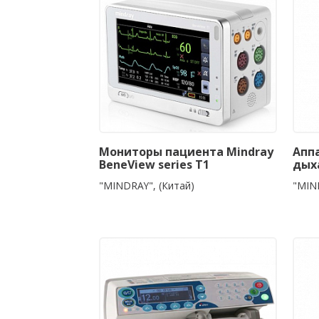
Мониторы пациента Mindray
Апп
BeneView series Т1
дых
"MINDRAY", (Китай)
"MIN