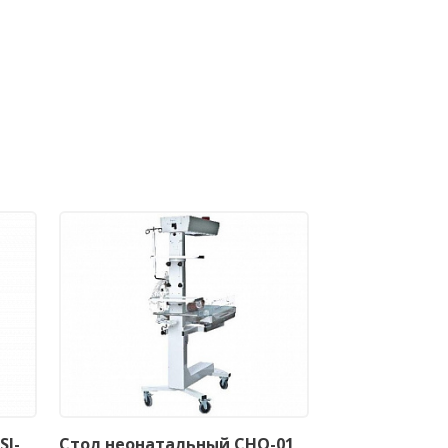
SI-
Стол неонатальный СНО-01