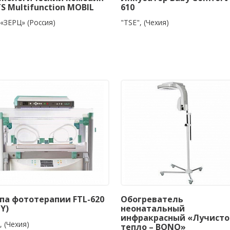
S Multifunction MOBIL
610
«ЗЕРЦ» (Россия)
"TSE", (Чехия)
па фототерапии FTL-620
Обогреватель
LY)
неонатальный
инфракрасный «Лучисто
, (Чехия)
тепло – BONO»