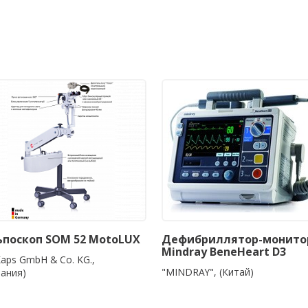
ьпоскоп SOM 52 MotoLUX
Дефибриллятор-монито
Mindray BeneHeart D3
Kaps GmbH & Co. KG.,
"MINDRAY", (Китай)
мания)