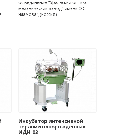
объединение "Уральский оптико-
механический завод" имени Э.С.
о-
Яламова",(Россия)
.
й
Инкубатор интенсивной
терапии новорожденных
ИДН-03