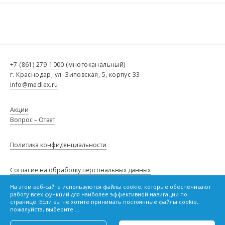
+7 (861) 279-1000
(многоканальный)
г. Краснодар, ул. Зиповская, 5, корпус 33
info@medlex.ru
Акции
Вопрос – Ответ
Политика конфиденциальности
Согласие на обработку персональных данных
На этом веб-сайте используются файлы cookie, которые обеспечивают
Сведения о товарах, опубликованные в настоящем каталоге, не
работу всех функций для наиболее эффективной навигации по
являются публичной офертой и не влекут за собой обязанности,
Политику в отношении файлов cookie
странице. Если вы не хотите принимать постоянные файлы cookie,
предусмотренной статьей 437 Гражданского кодекса Российской
пожалуйста, выберите ...
Федерации.