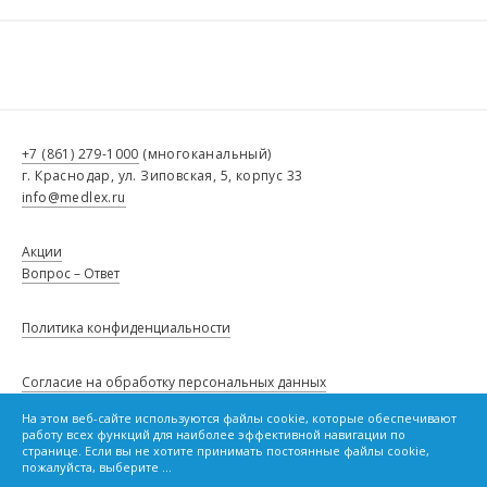
+7 (861) 279-1000
(многоканальный)
г. Краснодар, ул. Зиповская, 5, корпус 33
info@medlex.ru
Акции
Вопрос – Ответ
Политика конфиденциальности
Согласие на обработку персональных данных
На этом веб-сайте используются файлы cookie, которые обеспечивают
Сведения о товарах, опубликованные в настоящем каталоге, не
работу всех функций для наиболее эффективной навигации по
являются публичной офертой и не влекут за собой обязанности,
Политику в отношении файлов cookie
странице. Если вы не хотите принимать постоянные файлы cookie,
предусмотренной статьей 437 Гражданского кодекса Российской
пожалуйста, выберите ...
Федерации.