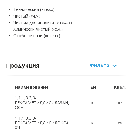
Технический («тех.»);
Чистый («ч.»);
Чистый для анализа («ч.д.а.»);
Химически чистый («х.ч.»);
Особо чистый («о.с.ч.»).
Продукция
Фильтр
Русский алфавит:
А
Б
В
Г
Д
Е
Ж
З
Наименование
ЕИ
Квал.
И
К
Л
М
Н
О
П
Р
1,1,1,3,3,3-
ГЕКСАМЕТИЛДИСИЛАЗАН,
кг
осч
ОСЧ
С
Т
Ф
Х
Ц
Ч
Ш
Щ
1,1,1,3,3,3-
ГЕКСАМЕТИЛДИСИЛОКСАН,
кг
хч
Э
Ю
Я
ХЧ