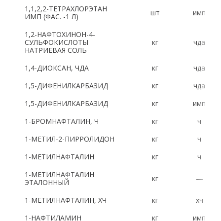
1,1,2,2-ТЕТРАХЛОРЭТАН
шт
имп
Латинский алфавит:
ИМП (ФАС. -1 Л)
1,2-НАФТОХИНОН-4-
A
B
C
D
E
F
G
H
СУЛЬФОКИСЛОТЫ
кг
чда
НАТРИЕВАЯ СОЛЬ
I
J
K
L
M
N
O
P
1,4-ДИОКСАН, ЧДА
кг
чда
R
S
T
U
V
W
X
Y
1,5-ДИФЕНИЛКАРБАЗИД
кг
чда
1,5-ДИФЕНИЛКАРБАЗИД
кг
имп
Z
1-БРОМНАФТАЛИН, Ч
кг
ч
Цифры:
1-МЕТИЛ-2-ПИРРОЛИДОН
кг
ч
1-МЕТИЛНАФТАЛИН
кг
ч
1
2
3
4
5
6
7
8
1-МЕТИЛНАФТАЛИН
кг
—
9
0
ЭТАЛОННЫЙ
1-МЕТИЛНАФТАЛИН, ХЧ
кг
хч
1-НАФТИЛАМИН
кг
имп