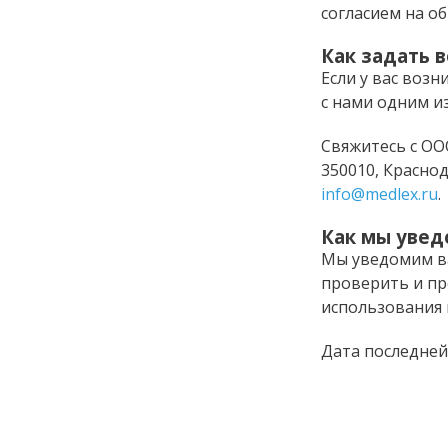
согласием на о
Как задать 
Если у вас воз
с нами одним и
Свяжитесь с ОО
350010, Краснода
info@medlex.ru
.
Как мы увед
Мы уведомим ва
проверить и п
использования 
Дата последней 