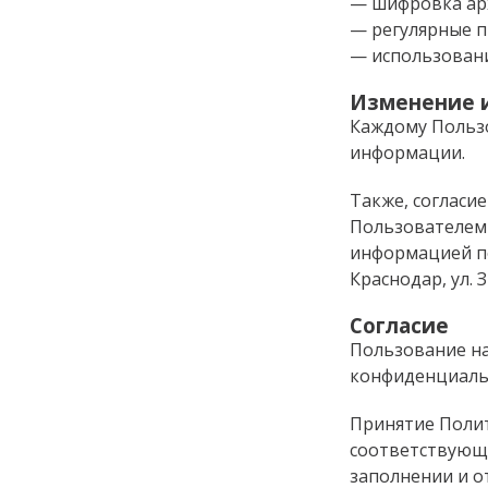
— шифровка арх
— регулярные п
— использовани
Изменение 
Каждому Польз
информации.
Также, согласи
Пользователем 
информацией по
Краснодар, ул. З
Согласие
Пользование на
конфиденциальн
Принятие Полит
соответствующе
заполнении и о