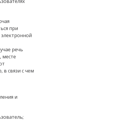
ьзователях
ючая
ься при
с электронной
учае речь
, месте
от
 в связи с чем
ления и
ьзователь;