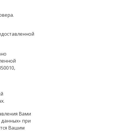
рвера.
едоставленной
ано
ленной
350010,
ой
х.
авления Вами
 данных» при
ется Вашим