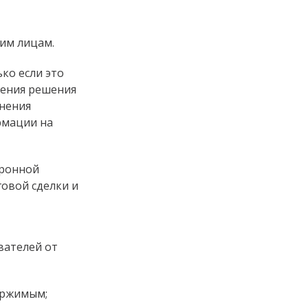
им лицам.
ко если это
нения решения
анения
рмации на
тронной
овой сделки и
вателей от
ержимым;