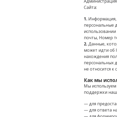
Администрация
Сайта:
1.
Информация, 
персональные д
использовании 
почты, Номер т
2.
Данные, кото
может идти об I
нахождения пол
персональных д
не относится к 
Как мы испо
Мы используем 
поддержки наше
— для предоста
— для ответа н
— для формиров