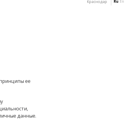
Ru
En
Краснодар
 принципы ее
шу
циальности,
 личные данные.