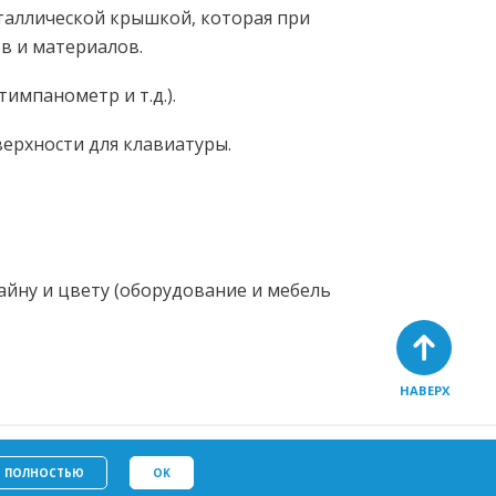
таллической крышкой, которая при
в и материалов.
импанометр и т.д.).
ерхности для клавиатуры.
айну и цвету (оборудование и мебель
НАВЕРХ
Политику в отношении
у
файлов cookie
Ь ПОЛНОСТЬЮ
OK