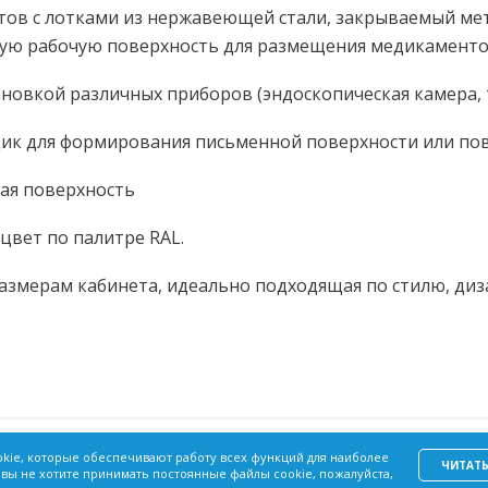
тов с лотками из нержавеющей стали, закрываемый ме
ую рабочую поверхность для размещения медикаменто
новкой различных приборов (эндоскопическая камера, т
щик для формирования письменной поверхности или пов
ая поверхность
цвет по палитре RAL.
азмерам кабинета, идеально подходящая по стилю, диз
Акции
Политика
Согласие
okie, которые обеспечивают работу всех функций для наиболее
Вопрос – Ответ
конфиденциальности
на обработк
ЧИТАТ
 вы не хотите принимать постоянные файлы cookie, пожалуйста,