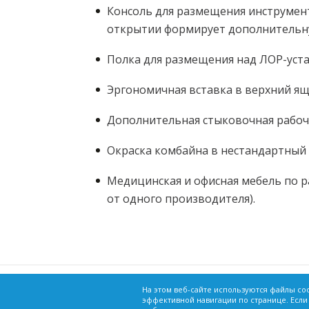
Консоль для размещения инструмен
открытии формирует дополнительн
Полка для размещения над ЛОР-уста
Эргономичная вставка в верхний я
Дополнительная стыковочная рабоч
Окраска комбайна в нестандартный 
Медицинская и офисная мебель по р
от одного производителя).
г. Краснодар, ул. Зиповская, 5, корпус 33
На этом веб-сайте используются файлы co
эффективной навигации по странице. Если
info@medlex.ru