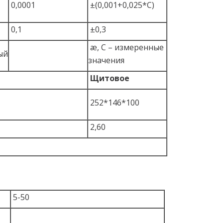
0,0001
±(0,001+0,025*С)
0,1
±0,3
æ, С – измеренные
ый
значения
Щитовое
252*146*100
2,60
5-50