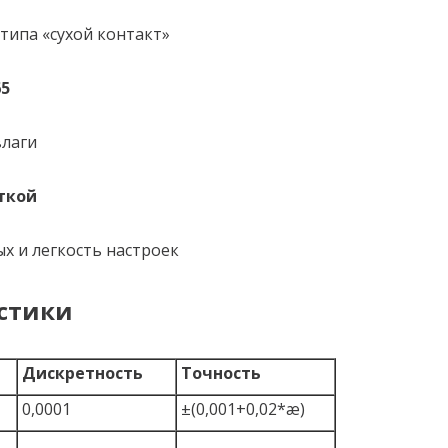
типа «сухой контакт»
65
влаги
еткой
х и легкость настроек
стики
Дискретность
Точность
0,0001
±(0,001+0,02*æ)