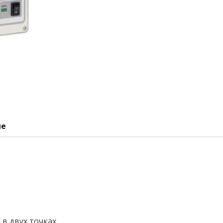
ие
в двух точках