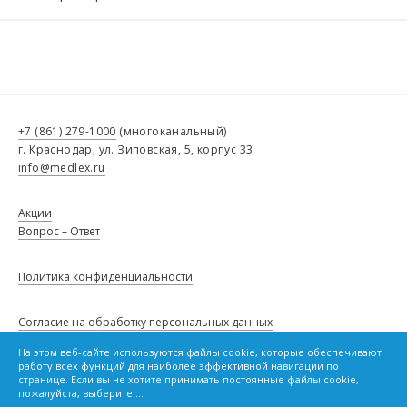
+7 (861) 279-1000
(многоканальный)
г. Краснодар, ул. Зиповская, 5, корпус 33
info@medlex.ru
Акции
Вопрос – Ответ
Политика конфиденциальности
Согласие на обработку персональных данных
На этом веб-сайте используются файлы cookie, которые обеспечивают
Сведения о товарах, опубликованные в настоящем каталоге, не
работу всех функций для наиболее эффективной навигации по
являются публичной офертой и не влекут за собой обязанности,
Политику в отношении файлов cookie
странице. Если вы не хотите принимать постоянные файлы cookie,
предусмотренной статьей 437 Гражданского кодекса Российской
пожалуйста, выберите ...
Федерации.